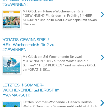
#GEWINNEN!
›
Mit Glück ein Fitness-Wochenende für 2
#GEWINNEN? Fit für den ☼ Frühling? * HIER
KLICKEN * und beim Real-Gewinnspiel mit etwas
Glück m...
*GRATIS-GEWINNSPIEL!
✱Ski-Wochenende✱ für 2 zu
#GEWINNEN
›
Mit Glück ein Ski-Wochenende für zwei
#GEWINNEN? Heiß auf den Winter und auf
Schnee? * HIER KLICKEN * und mit etwas Glück
ein *GRATIS-SK...
LETZTES ☀SOMMER-
WOCHENENDE! ☁HERBST im
☂ANMARSCH!
›
Letztes Sommer-Wochende - Danach Herbst-
Wetter? Dem mega Sommer geht wohl jetzt doch