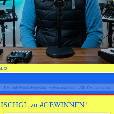
utz
ischgl
Posts mit dem Label
werden angezeigt.
Alle Posts anzeigen
 💪ISCHGL zu #GEWINNEN!