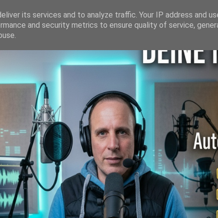
liver its services and to analyze traffic. Your IP address and u
rmance and security metrics to ensure quality of service, gene
buse.