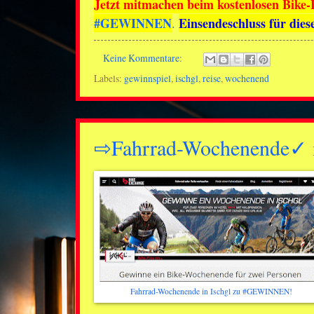
Jetzt mitmachen beim kostenlosen Bike
#GEWINNEN
Einsendeschluss für dies
.
Keine Kommentare:
Labels:
gewinnspiel
,
ischgl
,
reise
,
wochenend
⇨Fahrrad-Wochenende
Fahrrad-Wochenende in Ischgl zu #GEWINNEN!