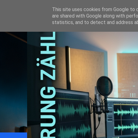
This site uses cookies from Google to de
are shared with Google along with perfo
statistics, and to detect and address a