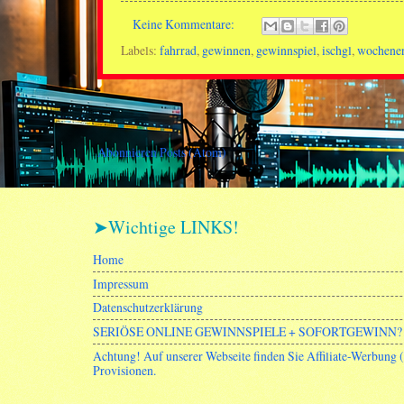
Keine Kommentare:
Labels:
fahrrad
,
gewinnen
,
gewinnspiel
,
ischgl
,
wochene
Abonnieren
Posts (Atom)
➤Wichtige LINKS!
Home
Impressum
Datenschutzerklärung
SERIÖSE ONLINE GEWINNSPIELE + SOFORTGEWINN? 
Achtung! Auf unserer Webseite finden Sie Affiliate-Werbung
Provisionen.