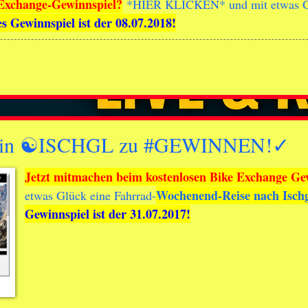
-Exchange-Gewinnspiel?
*
HIER KLICKEN
* und mit etwas 
es Gewinnspiel ist der 08.07.2018!
✓ in ☯ISCHGL zu #GEWINNEN!✓
Jetzt mitmachen beim kostenlosen Bike Exchange Ge
Wochenend-Reise nach Isch
etwas Glück eine Fahrrad-
Gewinnspiel ist der 31.07.2017!