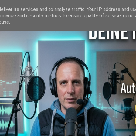
liver its services and to analyze traffic. Your IP address and u
rmance and security metrics to ensure quality of service, gene
buse.