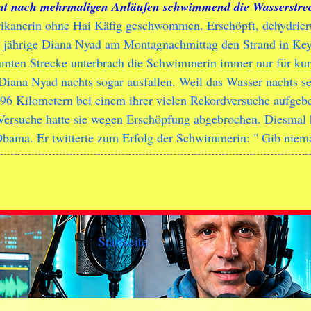
at nach mehrmaligen Anläufen schwimmend die Wasserstrec
rikanerin ohne Hai Käfig geschwommen. Erschöpft, dehydrier
64 jährige Diana Nyad am Montagnachmittag den Strand in Key
samten Strecke unterbrach die Schwimmerin immer nur für kur
 Diana Nyad nachts sogar ausfallen. Weil das Wasser nachts s
96 Kilometern bei einem ihrer vielen Rekordversuche aufgebe
 Versuche hatte sie wegen Erschöpfung abgebrochen. Diesmal h
Obama. Er twitterte zum Erfolg der Schwimmerin: " Gib niem
Startseite