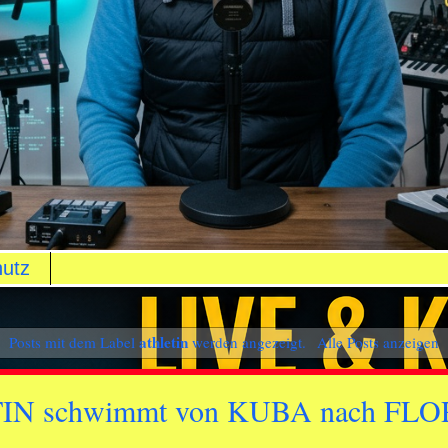
utz
athletin
Posts mit dem Label
werden angezeigt.
Alle Posts anzeigen
IN schwimmt von KUBA nach FLORI