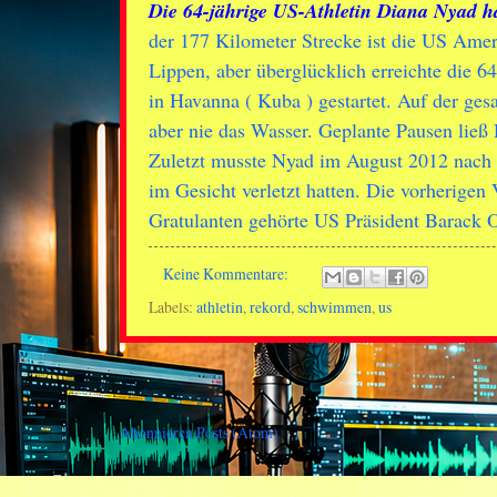
Die 64-jährige US-Athletin Diana Nyad h
der 177 Kilometer Strecke ist die US Ame
Lippen, aber überglücklich erreichte die 
in Havanna ( Kuba ) gestartet. Auf der ge
aber nie das Wasser. Geplante Pausen ließ
Zuletzt musste Nyad im August 2012 nach 
im Gesicht verletzt hatten. Die vorherigen
Gratulanten gehörte US Präsident Barack 
Keine Kommentare:
Labels:
athletin
,
rekord
,
schwimmen
,
us
Abonnieren
Posts (Atom)