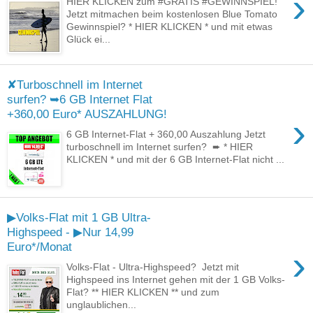
›
HIER KLICKEN zum #GRATIS #GEWINNSPIEL!
Jetzt mitmachen beim kostenlosen Blue Tomato
Gewinnspiel? * HIER KLICKEN * und mit etwas
Glück ei...
✘Turboschnell im Internet
surfen? ➥6 GB Internet Flat
+360,00 Euro* AUSZAHLUNG!
›
6 GB Internet-Flat + 360,00 Auszahlung Jetzt
turboschnell im Internet surfen? ➨ * HIER
KLICKEN * und mit der 6 GB Internet-Flat nicht ...
▶Volks-Flat mit 1 GB Ultra-
Highspeed - ▶Nur 14,99
Euro*/Monat
›
Volks-Flat - Ultra-Highspeed? Jetzt mit
Highspeed ins Internet gehen mit der 1 GB Volks-
Flat? ** HIER KLICKEN ** und zum
unglaublichen...