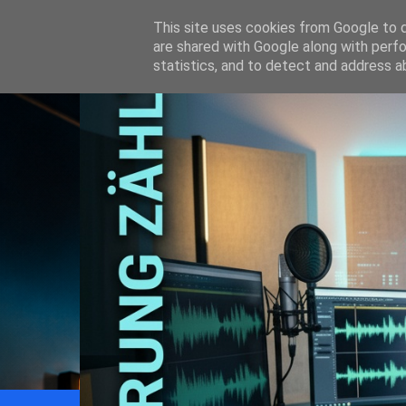
This site uses cookies from Google to de
are shared with Google along with perfo
statistics, and to detect and address a