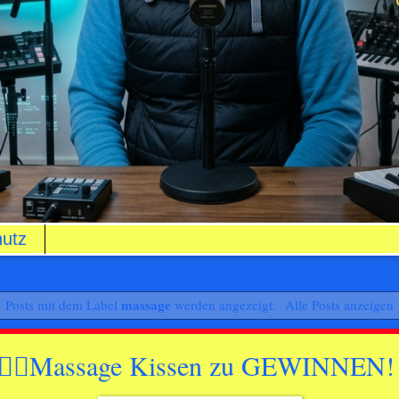
utz
massage
Posts mit dem Label
werden angezeigt.
Alle Posts anzeigen
su 💆‍♀Massage Kissen zu GEWINNEN!