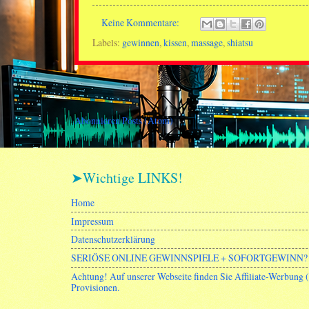
Keine Kommentare:
Labels:
gewinnen
,
kissen
,
massage
,
shiatsu
Abonnieren
Posts (Atom)
➤Wichtige LINKS!
Home
Impressum
Datenschutzerklärung
SERIÖSE ONLINE GEWINNSPIELE + SOFORTGEWINN? 
Achtung! Auf unserer Webseite finden Sie Affiliate-Werbung
Provisionen.