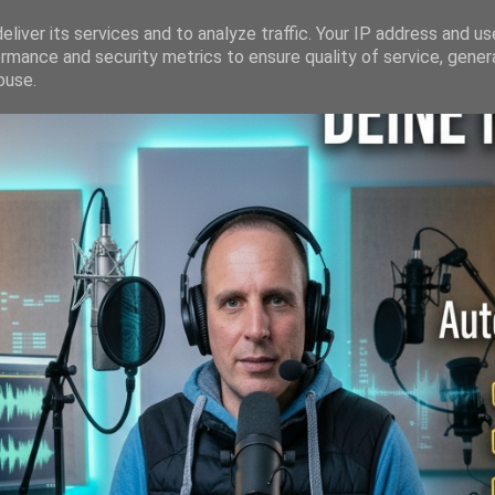
liver its services and to analyze traffic. Your IP address and u
rmance and security metrics to ensure quality of service, gene
buse.