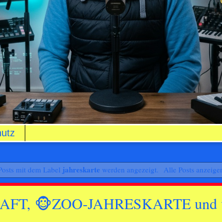
utz
jahreskarte
Posts mit dem Label
werden angezeigt.
Alle Posts anzeige
FT, 🐵ZOO-JAHRESKARTE und vi