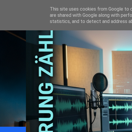
This site uses cookies from Google to de
are shared with Google along with perfo
statistics, and to detect and address a