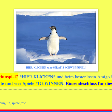
HIER KLICKEN zum #GRATIS #GEWINNSPIEL!
innspiel?
*
HIER KLICKEN
* und beim kostenlosen Amigo S
arte und vier Spiele #GEWINNEN
Einsendeschluss für die
.
pinguin
,
spiele
,
zoo