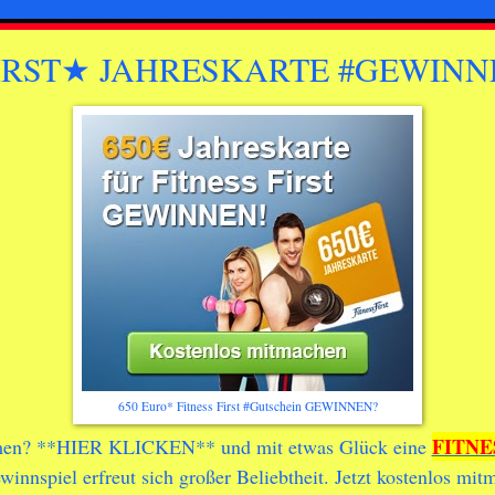
 FIRST★ JAHRESKARTE #GEWINN
650 Euro* Fitness First #Gutschein GEWINNEN?
FITNE
men? **
HIER KLICKEN
** und mit etwas Glück eine
winnspiel erfreut sich großer Beliebtheit. Jetzt kostenlos mi