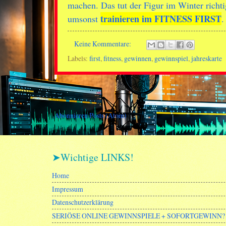
machen. Das tut der Figur im Winter richti
trainieren im FITNESS FIRST
umsonst
.
Keine Kommentare:
Labels:
first
,
fitness
,
gewinnen
,
gewinnspiel
,
jahreskarte
Abonnieren
Posts (Atom)
➤Wichtige LINKS!
Home
Impressum
Datenschutzerklärung
SERIÖSE ONLINE GEWINNSPIELE + SOFORTGEWINN? 