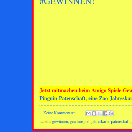
#GEWINNEN!
Jetzt mitmachen beim Amigo Spiele Gew
Pinguin-Patenschaft, eine Zoo-Jahresk
Keine Kommentare:
Labels:
gewinnen
,
gewinnspiel
,
jahreskarte
,
patenschaft
,