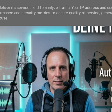
liver its services and to analyze traffic. Your IP address and u
rmance and security metrics to ensure quality of service, gene
buse.