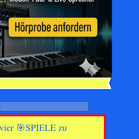
n
er 🎯SPIELE zu