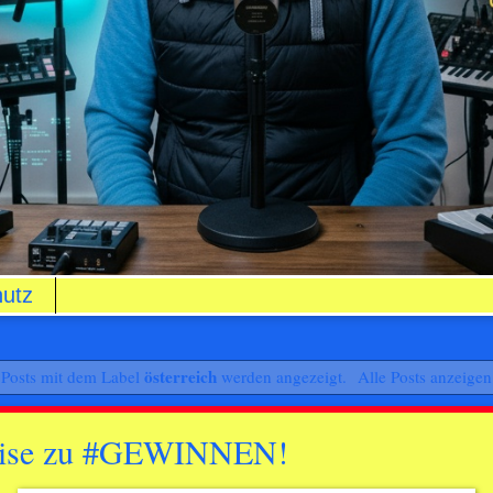
utz
österreich
Posts mit dem Label
werden angezeigt.
Alle Posts anzeigen
Reise zu #GEWINNEN!