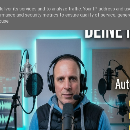
liver its services and to analyze traffic. Your IP address and u
rmance and security metrics to ensure quality of service, gene
buse.