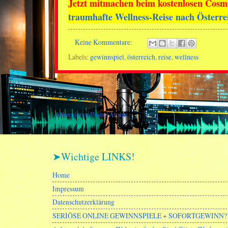
Jetzt mitmachen beim kostenlosen Cosm
traumhafte Wellness-Reise nach Öste
Keine Kommentare:
Labels:
gewinnspiel
,
österreich
,
reise
,
wellness
Abonnieren
Posts (Atom)
➤Wichtige LINKS!
Home
Impressum
Datenschutzerklärung
SERIÖSE ONLINE GEWINNSPIELE + SOFORTGEWINN? 