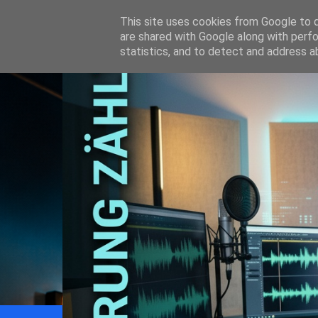
This site uses cookies from Google to de
are shared with Google along with perfo
statistics, and to detect and address a