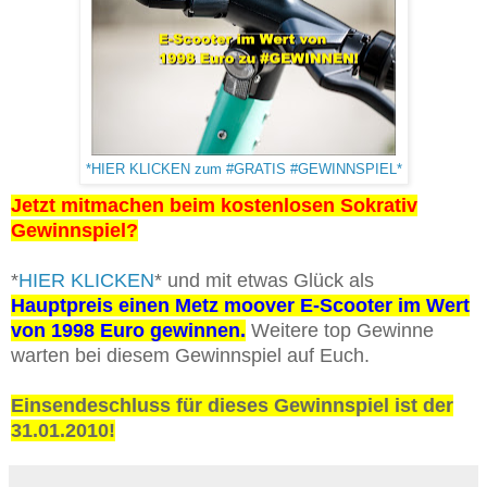
*HIER KLICKEN zum #GRATIS #GEWINNSPIEL*
Jetzt mitmachen beim kostenlosen Sokrativ
Gewinnspiel?
*
HIER KLICKEN
* und mit etwas Glück als
Hauptpreis einen Metz moover E-Scooter im Wert
von 1998 Euro gewinnen.
Weitere top Gewinne
warten bei diesem Gewinnspiel auf Euch.
Einsendeschluss für dieses Gewinnspiel ist der
31.01.2010!