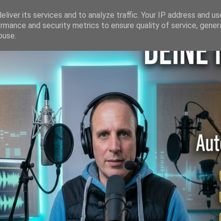
liver its services and to analyze traffic. Your IP address and u
rmance and security metrics to ensure quality of service, gene
buse.