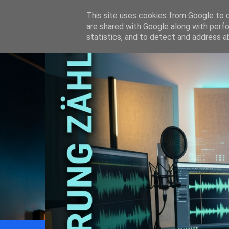
This site uses cookies from Google to de
are shared with Google along with perfo
statistics, and to detect and address a