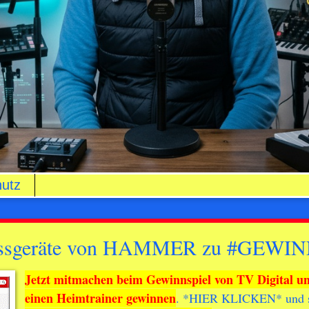
utz
nessgeräte von HAMMER zu #GEWI
Jetzt mitmachen beim Gewinnspiel von TV Digital u
einen Heimtrainer gewinnen
. *
HIER KLICKEN
* und 