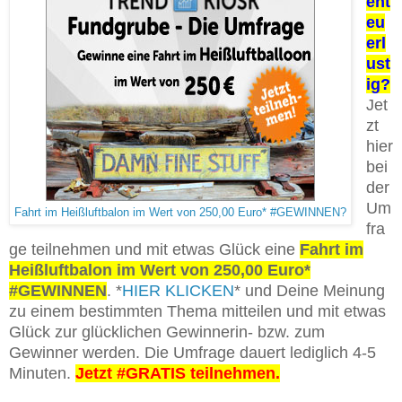
ent
eu
erl
ust
ig?
Jet
zt
hier
bei
der
Um
Fahrt im Heißluftbalon im Wert von 250,00 Euro* #GEWINNEN?
fra
ge teilnehmen und mit etwas Glück eine
Fahrt im
Heißluftbalon im Wert von 250,00 Euro*
#GEWINNEN
. *
HIER KLICKEN
* und Deine Meinung
zu einem bestimmten Thema mitteilen und mit etwas
Glück zur glücklichen Gewinnerin- bzw. zum
Gewinner werden. Die Umfrage dauert lediglich 4-5
Minuten.
Jetzt #GRATIS teilnehmen.