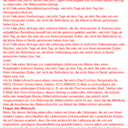
Sie haben das Recht, binnen vierzehn Tagen ohne Angabe von Gründen diesen Vertrag
zu widerrufen. Die Widerrufsfrist beträgt
a) im Falle eines Dienstleistungsvertrags: vierzehn Tage ab dem Tag des
Vertragsabschlusses;
b) im Falle eines Kaufvertrags: vierzehn Tage ab dem Tag, an dem Sie oder ein von
Ihnen benannter Dritter, der nicht der Beförderer ist, die Waren in Besitz genommen
haben bzw. hat;
c) im Falle eines Vertrags über mehrere Waren, die der Verbraucher im Rahmen einer
einheitlichen Bestellung bestellt hat und die getrennt geliefert werden: vierzehn Tage ab
dem Tag, an dem Sie oder ein von Ihnen benannter Dritter, der nicht der Beförderer ist,
die letzte Ware in Besitz genommen haben bzw. hat;
d) im Falle eines Vertrags über die Lieferung einer Ware in mehreren Teilsendungen oder
Stücken: vierzehn Tage ab dem Tag, an dem Sie oder ein von Ihnen benannter Dritter,
der nicht der Beförderer ist, die letzte Teilsendung oder das letzte Stück in Besitz
genommen haben bzw. hat;
sowie
e) im Falle eines Vertrags zur regelmäßigen Lieferung von Waren über einen
festgelegten Zeitraum hinweg: vierzehn Tage ab dem Tag, an dem Sie oder ein von
Ihnen benannter Dritter, der nicht der Beförderer ist, die erste Ware in Besitz genommen
haben bzw. hat.
Um Ihr Widerrufsrecht auszuüben, müssen Sie mich (Paul Czickus, Bergstraße 8a,
90513 Zirndorf, Deutschland, Telefon: 0171-4888293, E-Mail: p.czickus@gmx.de)
mittels einer eindeutigen Erklärung (z. B. ein mit der Post versandter Brief, Telefax oder
E-Mail) über Ihren Entschluss, diesen Vertrag zu widerrufen, informieren. Sie können
dafür das beigefügte Muster-Widerrufsformular verwenden, das jedoch nicht
vorgeschrieben ist. Zur Wahrung der Widerrufsfrist reicht es aus, dass Sie die Mitteilung
über die Ausübung des Widerrufsrechts vor Ablauf der Widerrufsfrist absenden.
Folgen des Widerrufs
Wenn Sie diesen Vertrag widerrufen, haben wir Ihnen alle Zahlungen, die wir von Ihnen
erhalten haben, einschließlich der Lieferkosten (mit Ausnahme der zusätzlichen Kosten,
die sich daraus ergeben, dass Sie eine andere Art der Lieferung als die von uns
angebotene, günstigste Standardlieferung gewählt haben), unverzüglich und spätestens