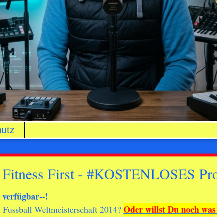
utz
Fitness First - #KOSTENLOSES Probe
 verfügbar--!
Oder willst Du noch was
en Fussball Weltmeisterschaft 2014?