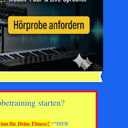
training starten?
 tun für Deine Fitness?
**HIER