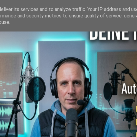
liver its services and to analyze traffic. Your IP address and u
rmance and security metrics to ensure quality of service, gene
buse.