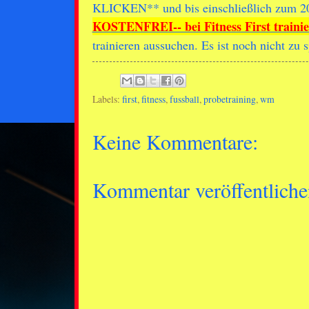
KLICKEN** und bis einschließlich zum 20. 
KOSTENFREI-- bei Fitness First traini
trainieren aussuchen. Es ist noch nicht zu 
Labels:
first
,
fitness
,
fussball
,
probetraining
,
wm
Keine Kommentare:
Kommentar veröffentliche