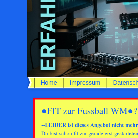
Home
Impressum
Datensch
●FIT zur Fussball WM●? 
--LEIDER ist dieses Angebot nicht mehr
Du bist schon fit zur gerade erst gestartet